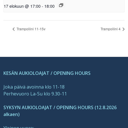
17 elokuun @ 17:00
-
18:00
Trampoliini 11-15v
Trampoliini 4
KESÄN AUKIOLOAJAT / OPENING HOURS
Joka päivä avoinna klo 11-18
Perhevuoro La-Su klo 9.30-11
SYKSYN AUKIOLOAJAT / OPENING HOURS (12.8.2026
alkaen)