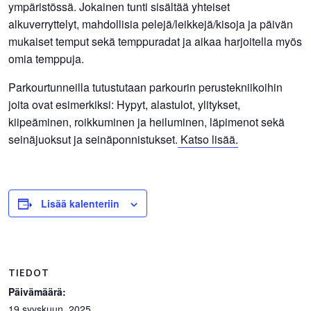
ympäristössä. Jokainen tunti sisältää yhteiset
alkuverryttelyt, mahdollisia pelejä/leikkejä/kisoja ja päivän
mukaiset temput sekä temppuradat ja aikaa harjoitella myös
omia temppuja.
Parkourtunneilla tutustutaan parkourin perustekniikoihin
joita ovat esimerkiksi: Hypyt, alastulot, ylitykset,
kiipeäminen, roikkuminen ja heiluminen, läpimenot sekä
seinäjuoksut ja seinäponnistukset.
Katso lisää.
Lisää kalenteriin
TIEDOT
Päivämäärä:
19 syyskuun, 2025