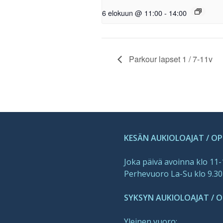
6 elokuun @ 11:00
-
14:00
Parkour lapset 1 / 7-11v
KESÄN AUKIOLOAJAT / O
Joka päivä avoinna klo 11
Perhevuoro La-Su klo 9.30
SYKSYN AUKIOLOAJAT / OP
Yleinen vuoro: