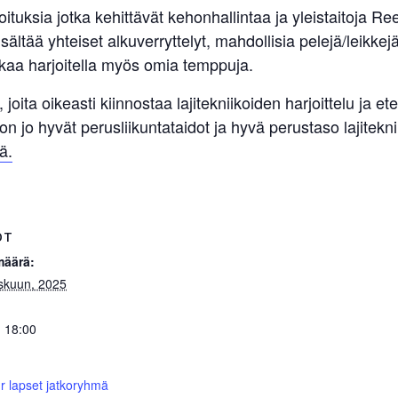
joituksia jotka kehittävät kehonhallintaa ja yleistaitoja 
sältää yhteiset alkuverryttelyt, mahdollisia pelejä/leikkej
kaa harjoitella myös omia temppuja.
 joita oikeasti kiinnostaa lajitekniikoiden harjoittelu ja 
la on jo hyvät perusliikuntataidot ja hyvä perustaso lajitek
ä.
OT
määrä:
skuun, 2025
- 18:00
r lapset jatkoryhmä