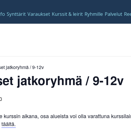
nfo
Synttärit
Varaukset
Kurssit & leirit
Ryhmille
Palvelut
Re
et jatkoryhmä / 9-12v
et jatkoryhmä / 9-12v
0
le kurssin aikana, osa alueista voi olla varattuna kurssi
n
täältä.