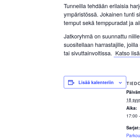
Tunneilla tehdään erilaisia har
ympäristössä. Jokainen tunti si
temput sekä temppuradat ja ai
Jatkoryhmä on suunnattu niille,
suositellaan harrastajille, joil
tai sivuttainvoltissa.
Katso lisä
Lisää kalenteriin
TIED
Päivä
18 syy
Aika:
17:00 
Sarjat:
Parkou