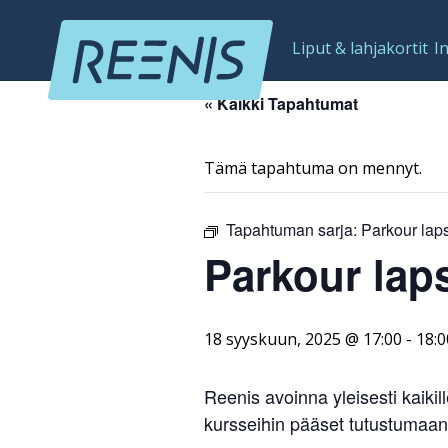
Liput & lahjakortit
I
« Kaikki Tapahtumat
Tämä tapahtuma on mennyt.
Tapahtuman sarja:
Parkour laps
Parkour laps
18 syyskuun, 2025 @ 17:00
-
18:0
Reenis avoinna yleisesti kaikil
kursseihin pääset tutustumaa