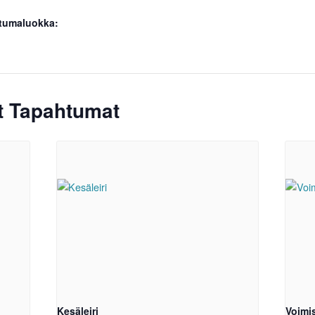
tumaluokka:
ät Tapahtumat
Kesäleiri
Voimis