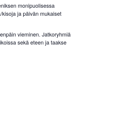
Reeniksen monipuolisessa
ä/kisoja ja päivän mukaiset
eteenpäin vieminen. Jatkoryhmiä
niikoissa sekä eteen ja taakse