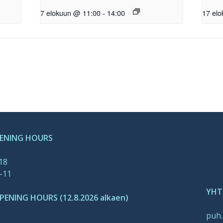
7 elokuun @ 11:00
-
14:00
17 el
PENING HOURS
-18
-11
YHT
ENING HOURS (12.8.2026 alkaen)
puh.