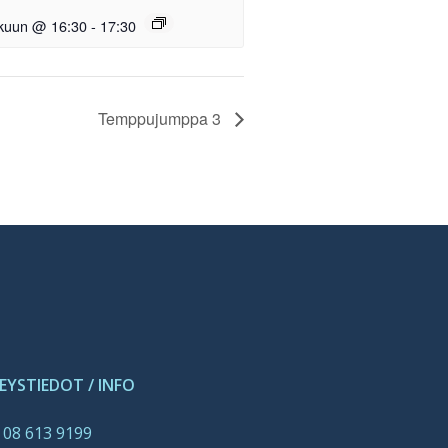
okuun @ 16:30
-
17:30
Temppujumppa 3
EYSTIEDOT / INFO
 08 613 9199