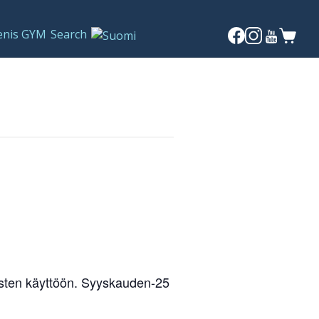
enis GYM
Search
laisten käyttöön. Syyskauden-25