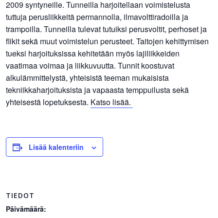
2009 syntyneille. Tunneilla harjoitellaan voimistelusta
tuttuja perusliikkeitä permannolla, ilmavolttiradoilla ja
trampoilla. Tunneilla tulevat tutuiksi perusvoltit, perhoset ja
flikit sekä muut voimistelun perusteet. Taitojen kehittymisen
tueksi harjoituksissa kehitetään myös lajiliikkeiden
vaatimaa voimaa ja liikkuvuutta. Tunnit koostuvat
alkulämmittelystä, yhteisistä teeman mukaisista
tekniikkaharjoituksista ja vapaasta temppuilusta sekä
yhteisestä lopetuksesta.
Katso lisää.
Lisää kalenteriin
TIEDOT
Päivämäärä: