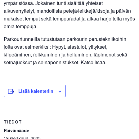
ympäristössä. Jokainen tunti sisältää yhteiset
alkuverryttelyt, mahdollisia pelejä/leikkejä/kisoja ja päivän
mukaiset temput sekä temppuradat ja aikaa harjoitella myös
omia temppuja.
Parkourtunneilla tutustutaan parkourin perustekniikoihin
joita ovat esimerkiksi: Hypyt, alastulot, ylitykset,
kiipeäminen, roikkuminen ja heiluminen, läpimenot sekä
seinäjuoksut ja seinäponnistukset.
Katso lisää.
Lisää kalenteriin
TIEDOT
Päivämäärä:
19 syyskuun, 2025