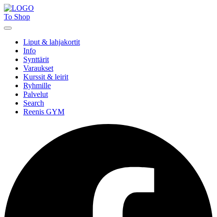
To Shop
Liput & lahjakortit
Info
Synttärit
Varaukset
Kurssit & leirit
Ryhmille
Palvelut
Search
Reenis GYM