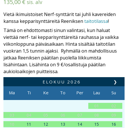
135,00
€
sis. alv
Vietä ikimuistoiset Nerf-synttärit tai juhli kavereiden
kanssa kepparisynttäreitä Reeniksen
taitotilassa
!
Tämä on ehdottomasti sinun valintasi, kun haluat
viettää nerf- tai kepparisynttäreitä rauhassa ja vaikka
viikonloppuna päiväsaikaan. Hinta sisältää taitotilan
vuokran 1,5 tunnin ajaksi. Ryhmällä on mahdollisuus
jatkaa Reeniksen päätilan puolella liikkumista
lisähintaan. Lisähinta on 9 €/osallistuja päätilan
aukioloaikojen puitteissa.
ELOKUU
2026
❯
Ma
Ti
Ke
To
Per
Lau
Su
01
02
03
04
05
06
07
08
09
10
11
12
13
14
15
16