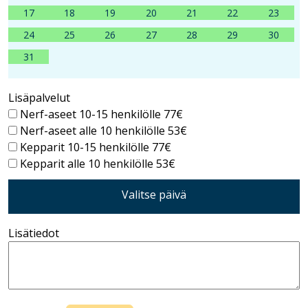
17
18
19
20
21
22
23
24
25
26
27
28
29
30
31
Lisäpalvelut
Nerf-aseet 10-15 henkilölle 77€
Nerf-aseet alle 10 henkilölle 53€
Kepparit 10-15 henkilölle 77€
Kepparit alle 10 henkilölle 53€
Valitse päivä
Lisätiedot