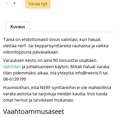
-
+
Varaa nyt
Kuvaus
Tämä on ehdottomasti sinun valintasi, kun haluat
viettää nerf- tai kepparisynttäreitä rauhassa ja vaikka
viikonloppuna päiväsaikaan.
Varauksen kesto on aina 90 minuuttia sisältäen
taitotilan
ja juhlahuoneen käytön. Mikäli haluat varata
tilan pidemmäksi aikaa, ota yhteyttä info@reenis.fi tai
08-6139199.
Huomioithan, että NERF-synttäreihin ei ole mahdollista
varata astioita tai tarjoiluja meidän kautta. Voit tuoda
omat herkut ja tarvikkeet mukanasi.
Vaahtoammusaseet