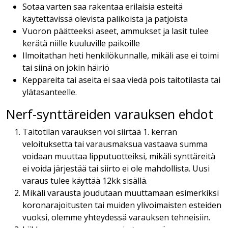
Sotaa varten saa rakentaa erilaisia esteitä
käytettävissä olevista palikoista ja patjoista
Vuoron päätteeksi aseet, ammukset ja lasit tulee
kerätä niille kuuluville paikoille
Ilmoitathan heti henkilökunnalle, mikäli ase ei toimi
tai siinä on jokin häiriö
Keppareita tai aseita ei saa viedä pois taitotilasta tai
ylätasanteelle.
Nerf-synttäreiden varauksen ehdot
Taitotilan varauksen voi siirtää 1. kerran
veloituksetta tai varausmaksua vastaava summa
voidaan muuttaa lipputuotteiksi, mikäli synttäreitä
ei voida järjestää tai siirto ei ole mahdollista. Uusi
varaus tulee käyttää 12kk sisällä.
Mikäli varausta joudutaan muuttamaan esimerkiksi
koronarajoitusten tai muiden ylivoimaisten esteiden
vuoksi, olemme yhteydessä varauksen tehneisiin.