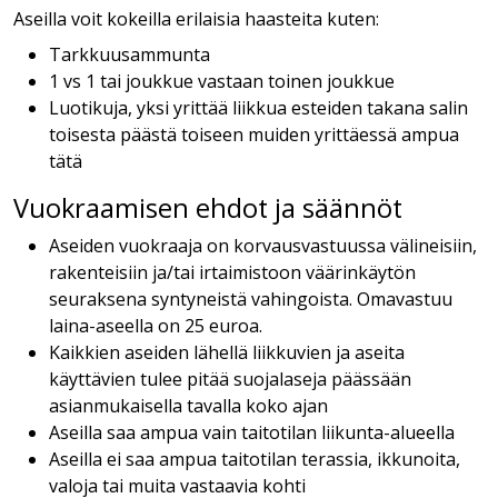
Aseilla voit kokeilla erilaisia haasteita kuten:
Tarkkuusammunta
1 vs 1 tai joukkue vastaan toinen joukkue
Luotikuja, yksi yrittää liikkua esteiden takana salin
toisesta päästä toiseen muiden yrittäessä ampua
tätä
Vuokraamisen ehdot ja säännöt
Aseiden vuokraaja on korvausvastuussa välineisiin,
rakenteisiin ja/tai irtaimistoon väärinkäytön
seuraksena syntyneistä vahingoista. Omavastuu
laina-aseella on 25 euroa.
Kaikkien aseiden lähellä liikkuvien ja aseita
käyttävien tulee pitää suojalaseja päässään
asianmukaisella tavalla koko ajan
Aseilla saa ampua vain taitotilan liikunta-alueella
Aseilla ei saa ampua taitotilan terassia, ikkunoita,
valoja tai muita vastaavia kohti