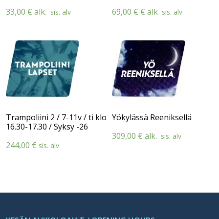
33,00
€
alk.
69,00
€
€ alk
sis. alv
sis. alv
Trampoliini 2 / 7-11v / ti klo
Yökylässä Reeniksellä
16.30-17.30 / Syksy -26
309,00
€
alk.
sis. alv
244,00
€
sis. alv