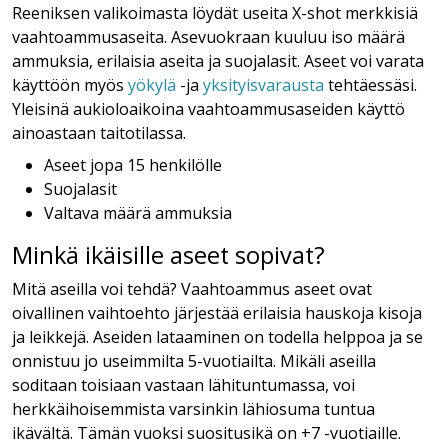
Reeniksen valikoimasta löydät useita X-shot merkkisiä
vaahtoammusaseita. Asevuokraan kuuluu iso määrä
ammuksia, erilaisia aseita ja suojalasit. Aseet voi varata
käyttöön myös
yökylä
-ja
yksityisvarausta
tehtäessäsi.
Yleisinä aukioloaikoina vaahtoammusaseiden käyttö
ainoastaan taitotilassa.
Aseet jopa 15 henkilölle
Suojalasit
Valtava määrä ammuksia
Minkä ikäisille aseet sopivat?
Mitä aseilla voi tehdä? Vaahtoammus aseet ovat
oivallinen vaihtoehto järjestää erilaisia hauskoja kisoja
ja leikkejä. Aseiden lataaminen on todella helppoa ja se
onnistuu jo useimmilta 5-vuotiailta. Mikäli aseilla
soditaan toisiaan vastaan lähituntumassa, voi
herkkäihoisemmista varsinkin lähiosuma tuntua
ikävältä. Tämän vuoksi suositusikä on +7 -vuotiaille.