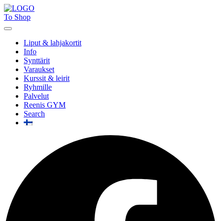
To Shop
Liput & lahjakortit
Info
Synttärit
Varaukset
Kurssit & leirit
Ryhmille
Palvelut
Reenis GYM
Search