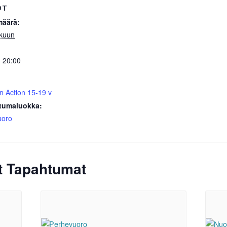
OT
määrä:
ukuun
- 20:00
n Action 15-19 v
tumaluokka:
uoro
ät Tapahtumat