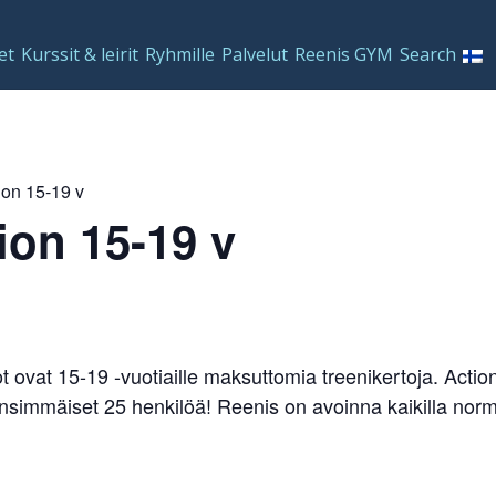
et
Kurssit & leirit
Ryhmille
Palvelut
Reenis GYM
Search
ion 15-19 v
ion 15-19 v
ovat 15-19 -vuotiaille maksuttomia treenikertoja. Action 
simmäiset 25 henkilöä! Reenis on avoinna kaikilla norma