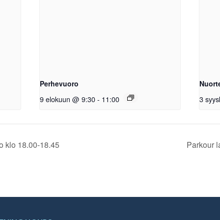
Perhevuoro
Nuort
9 elokuun @ 9:30
-
11:00
3 syy
o klo 18.00-18.45
Parkour l