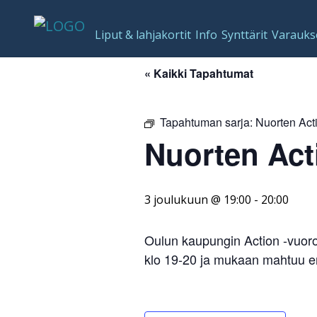
Liput & lahjakortit
Info
Synttärit
Varauks
« Kaikki Tapahtumat
Tapahtuman sarja:
Nuorten Act
Nuorten Act
3 joulukuun @ 19:00
-
20:00
Oulun kaupungin Action -vuorot 
klo 19-20 ja mukaan mahtuu en