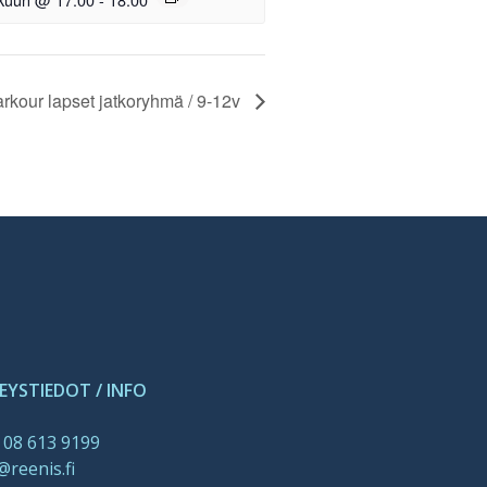
rkour lapset jatkoryhmä / 9-12v
EYSTIEDOT / INFO
 08 613 9199
@reenis.fi