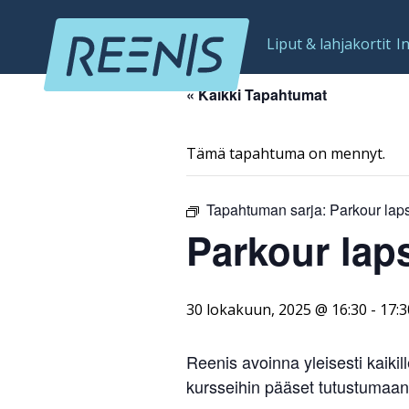
Liput & lahjakortit
I
« Kaikki Tapahtumat
Tämä tapahtuma on mennyt.
Tapahtuman sarja:
Parkour laps
Parkour laps
30 lokakuun, 2025 @ 16:30
-
17:3
Reenis avoinna yleisesti kaikil
kursseihin pääset tutustumaa