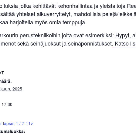
joituksia jotka kehittävät kehonhallintaa ja yleistaitoja 
sältää yhteiset alkuverryttelyt, mahdollisia pelejä/leikkej
kaa harjoitella myös omia temppuja.
rkourin perustekniikoihin joita ovat esimerkiksi: Hypyt, al
imenot sekä seinäjuoksut ja seinäponnistukset.
Katso lis
OT
määrä:
akuun, 2025
- 17:30
r lapset 1 / 7-11v
tumaluokka: