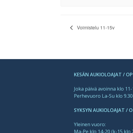
Voimistelu 11-15v
KESÄN AUKIOLOAJAT / O
Joka päivä avoinna klo 11
Perhevuoro La-Su klo 9.30
SYKSYN AUKIOLOAJAT / OP
Yleinen vuoro:
Ma-Pe klo 14-20 (k-15 klo 