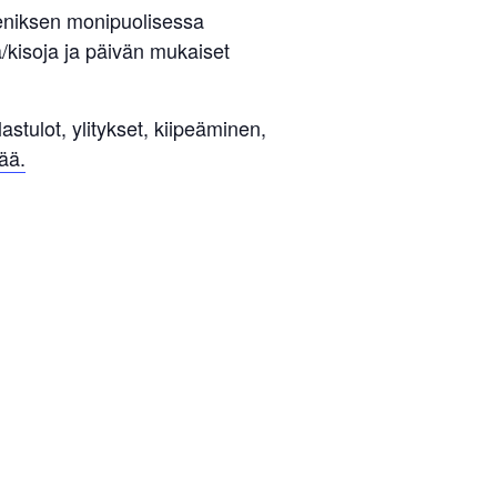
Reeniksen monipuolisessa
ä/kisoja ja päivän mukaiset
astulot, ylitykset, kiipeäminen,
ää.