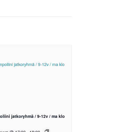
liini jatkoryhmä / 9-12v / ma klo
okuun @ 17:00
-
18:00