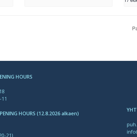
Pa
PENING HOURS
-18
-11
YHT
ENING HOURS (12.8.2026 alkaen)
puh.
info
20-21)