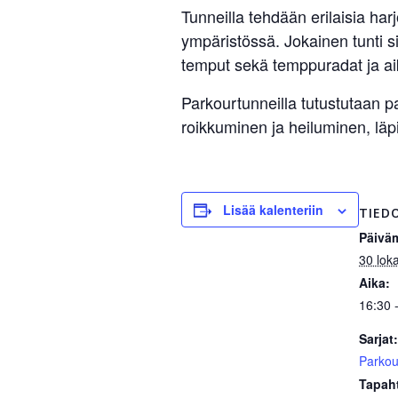
Tunneilla tehdään erilaisia har
ympäristössä. Jokainen tunti si
temput sekä temppuradat ja ai
Parkourtunneilla tutustutaan pa
roikkuminen ja heiluminen, läp
Lisää kalenteriin
TIED
Päivä
30 lok
Aika:
16:30 
Sarjat:
Parkou
Tapah