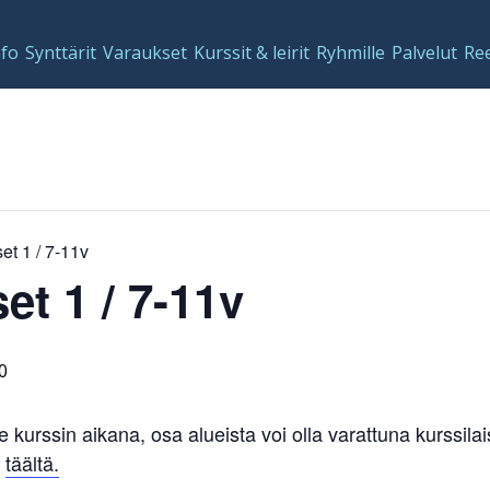
nfo
Synttärit
Varaukset
Kurssit & leirit
Ryhmille
Palvelut
Re
et 1 / 7-11v
et 1 / 7-11v
0
le kurssin aikana, osa alueista voi olla varattuna kurssi
n
täältä.