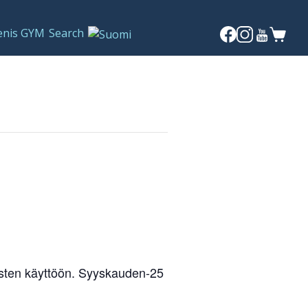
enis GYM
Search
laisten käyttöön. Syyskauden-25