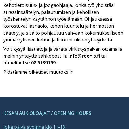
kehotietoisuus- ja joogaohjaaja, jonka työ yhdistää
stressinsäätelyn, palautumisen ja kehollisen
työskentelyn käytännön työelämään. Ohjauksessa
korostuvat läsnäolo, kehon kuuntelu ja hermoston
säätely, ja sisältö pohjautuu vahvaan kokemukselliseen
ymmärrykseen kehon ja kuormituksen yhteydestä.
Voit kysyä lisätietoja ja varata virkistyspäivän ottamalla
meihin yhteyttä sähköpostilla
info@reenis.fi
tai
puhelimitse 08 6139199.
Pidätämme oikeudet muutoksiin
KESÄN AUKIOLOAJAT / OPENING HOURS
Joka päivä avoinna klo 11-18