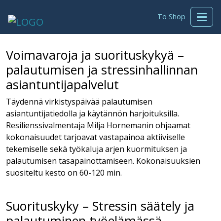
To Shop
Voimavaroja ja suorituskykyä –
palautumisen ja stressinhallinnan
asiantuntijapalvelut
Täydennä virkistyspäivää palautumisen
asiantuntijatiedolla ja käytännön harjoituksilla.
Resilienssivalmentaja Milja Hornemanin ohjaamat
kokonaisuudet tarjoavat vastapainoa aktiiviselle
tekemiselle sekä työkaluja arjen kuormituksen ja
palautumisen tasapainottamiseen. Kokonaisuuksien
suositeltu kesto on 60-120 min.
Suorituskyky – Stressin säätely ja
palautuminen työelämässä