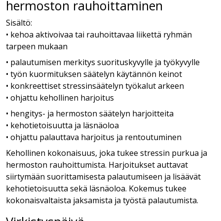
hermoston rauhoittaminen
Sisältö:
• kehoa aktivoivaa tai rauhoittavaa liikettä ryhmän
tarpeen mukaan
• palautumisen merkitys suorituskyvylle ja työkyvylle
• työn kuormituksen säätelyn käytännön keinot
• konkreettiset stressinsäätelyn työkalut arkeen
• ohjattu kehollinen harjoitus
• hengitys- ja hermoston säätelyn harjoitteita
• kehotietoisuutta ja läsnäoloa
• ohjattu palauttava harjoitus ja rentoutuminen
Kehollinen kokonaisuus, joka tukee stressin purkua ja
hermoston rauhoittumista. Harjoitukset auttavat
siirtymään suorittamisesta palautumiseen ja lisäävät
kehotietoisuutta sekä läsnäoloa. Kokemus tukee
kokonaisvaltaista jaksamista ja työstä palautumista.