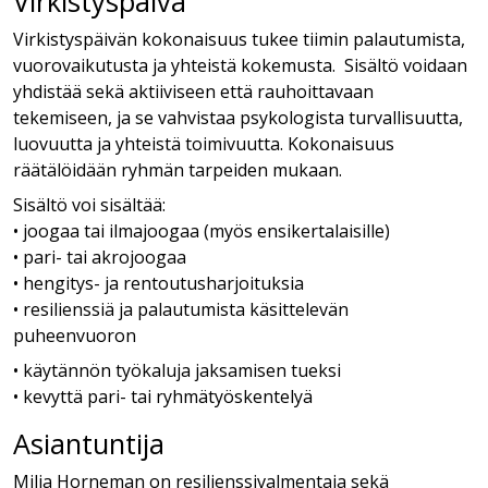
Virkistyspäivä
Virkistyspäivän kokonaisuus tukee tiimin palautumista,
vuorovaikutusta ja yhteistä kokemusta. Sisältö voidaan
yhdistää sekä aktiiviseen että rauhoittavaan
tekemiseen, ja se vahvistaa psykologista turvallisuutta,
luovuutta ja yhteistä toimivuutta. Kokonaisuus
räätälöidään ryhmän tarpeiden mukaan.
Sisältö voi sisältää:
• joogaa tai ilmajoogaa (myös ensikertalaisille)
• pari- tai akrojoogaa
• hengitys- ja rentoutusharjoituksia
• resilienssiä ja palautumista käsittelevän
puheenvuoron
• käytännön työkaluja jaksamisen tueksi
• kevyttä pari- tai ryhmätyöskentelyä
Asiantuntija
Milja Horneman on resilienssivalmentaja sekä