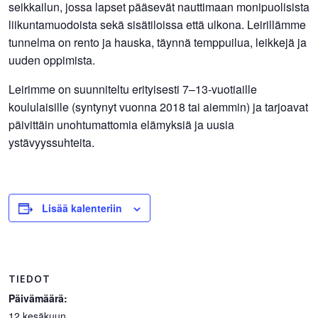
seikkailun, jossa lapset pääsevät nauttimaan monipuolisista
liikuntamuodoista sekä sisätiloissa että ulkona. Leirillämme
tunnelma on rento ja hauska, täynnä temppuilua, leikkejä ja
uuden oppimista.
Leirimme on suunniteltu erityisesti 7–13-vuotiaille
koululaisille (syntynyt vuonna 2018 tai aiemmin) ja tarjoavat
päivittäin unohtumattomia elämyksiä ja uusia
ystävyyssuhteita.
Lisää kalenteriin
TIEDOT
Päivämäärä:
12 kesäkuun