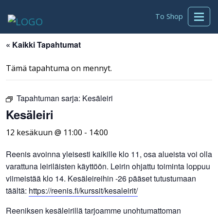
To Shop
« Kaikki Tapahtumat
Tämä tapahtuma on mennyt.
Tapahtuman sarja:
Kesäleiri
Kesäleiri
12 kesäkuun @ 11:00
-
14:00
Reenis avoinna yleisesti kaikille klo 11, osa alueista voi olla
varattuna leiriläisten käyttöön. Leirin ohjattu toiminta loppuu
viimeistää klo 14. Kesäleireihin -26 pääset tutustumaan
täältä:
https://reenis.fi/kurssit/kesaleirit/
Reeniksen kesäleirillä tarjoamme unohtumattoman