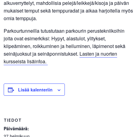
alkuverryttelyt, mahdollisia pelejä/leikkejä/kisoja ja päivän
mukaiset temput sekä temppuradat ja aikaa harjoitella myös
omia temppuja.
Parkourtunneilla tutustutaan parkourin perustekniikoihin
joita ovat esimerkiksi: Hypyt, alastulot, ylitykset,
kiipeäminen, roikkuminen ja heiluminen, läpimenot sekä
seinäjuoksut ja seinäponnistukset.
Lasten ja nuorten
kursseista lisäinfoa.
Lisää kalenteriin
TIEDOT
Päivämäärä:
27 helmikuun