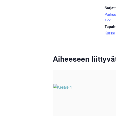
Sarjat:
Parkour
12v
Tapah
Kurssi
Aiheeseen liittyv