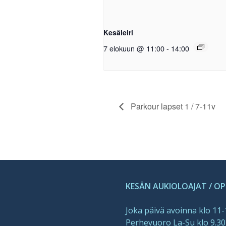
Kesäleiri
7 elokuun @ 11:00
-
14:00
Parkour lapset 1 / 7-11v
KESÄN AUKIOLOAJAT / O
Joka päivä avoinna klo 11
Perhevuoro La-Su klo 9.30