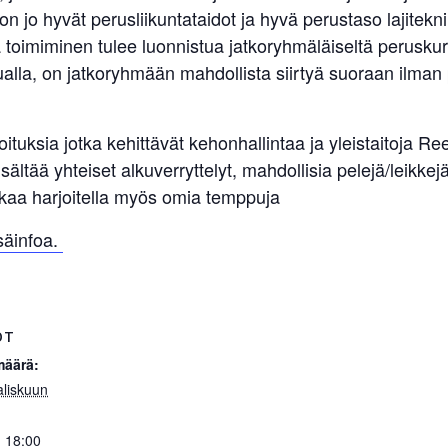
la on jo hyvät perusliikuntataidot ja hyvä perustaso lajitek
ä toimiminen tulee luonnistua jatkoryhmäläiseltä peruskur
uualla, on jatkoryhmään mahdollista siirtyä suoraan ilman
joituksia jotka kehittävät kehonhallintaa ja yleistaitoja 
sältää yhteiset alkuverryttelyt, mahdollisia pelejä/leikkej
kaa harjoitella myös omia temppuja
isäinfoa.
OT
määrä:
liskuun
- 18:00