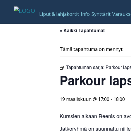
Liput & lahjakortit
Info
Synttärit
Varauks
« Kaikki Tapahtumat
Tämä tapahtuma on mennyt.
Tapahtuman sarja:
Parkour laps
Parkour laps
19 maaliskuun @ 17:00
-
18:00
Kurssien aikaan Reenis on avo
Jatkoryhmä on suunnattu niille,