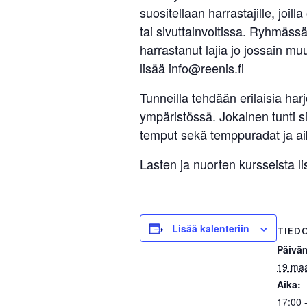
suositellaan harrastajille, joil
tai sivuttainvoltissa. Ryhmäss
harrastanut lajia jo jossain m
lisää info@reenis.fi
Tunneilla tehdään erilaisia har
ympäristössä. Jokainen tunti si
temput sekä temppuradat ja ai
Lasten ja nuorten kursseista l
Lisää kalenteriin
TIED
Päivä
19 maa
Aika:
17:00 