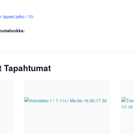
 lapset jatko / 10-
tumaluokka:
ät Tapahtumat