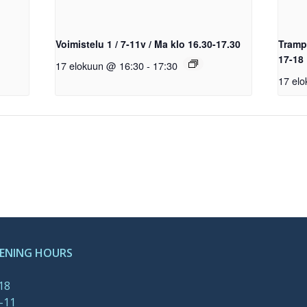
Voimistelu 1 / 7-11v / Ma klo 16.30-17.30
Trampo
17-18
17 elokuun @ 16:30
-
17:30
17 el
PENING HOURS
-18
-11