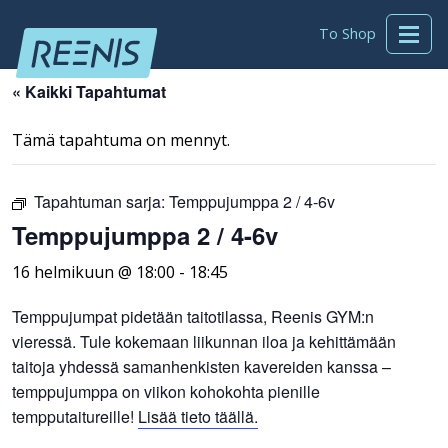
To Shop
« Kaikki Tapahtumat
Tämä tapahtuma on mennyt.
Tapahtuman sarja:
Temppujumppa 2 / 4-6v
Temppujumppa 2 / 4-6v
16 helmikuun @ 18:00
-
18:45
Temppujumpat pidetään taitotilassa, Reenis GYM:n
vieressä. Tule kokemaan liikunnan iloa ja kehittämään
taitoja yhdessä samanhenkisten kavereiden kanssa –
temppujumppa on viikon kohokohta pienille
tempputaitureille!
Lisää tieto täällä.