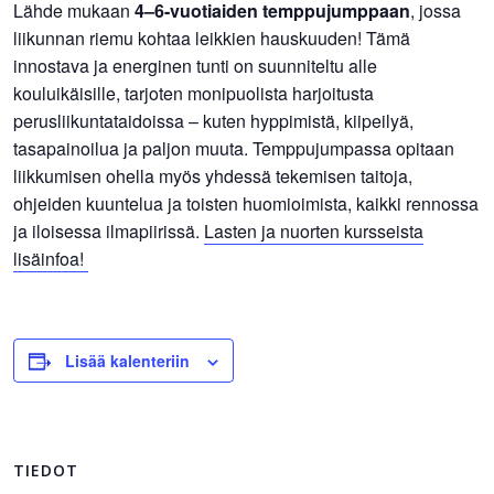
Lähde mukaan
4–6-vuotiaiden temppujumppaan
, jossa
liikunnan riemu kohtaa leikkien hauskuuden! Tämä
innostava ja energinen tunti on suunniteltu alle
kouluikäisille, tarjoten monipuolista harjoitusta
perusliikuntataidoissa – kuten hyppimistä, kiipeilyä,
tasapainoilua ja paljon muuta. Temppujumpassa opitaan
liikkumisen ohella myös yhdessä tekemisen taitoja,
ohjeiden kuuntelua ja toisten huomioimista, kaikki rennossa
ja iloisessa ilmapiirissä.
Lasten ja nuorten kursseista
lisäinfoa!
Lisää kalenteriin
TIEDOT