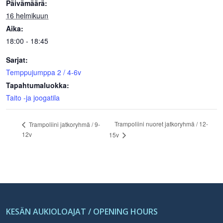
Päivämäärä:
16 helmikuun
Aika:
18:00 - 18:45
Sarjat:
Temppujumppa 2 / 4-6v
Tapahtumaluokka:
Taito -ja joogatila
Trampoliini nuoret jatkoryhmä / 12-
Trampoliini jatkoryhmä / 9-
12v
15v
KESÄN AUKIOLOAJAT / OPENING HOURS