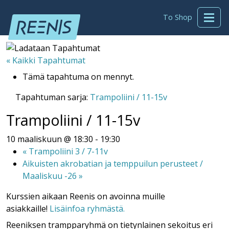
To Shop
« Kaikki Tapahtumat
Tämä tapahtuma on mennyt.
Tapahtuman sarja:
Trampoliini / 11-15v
Trampoliini / 11-15v
10 maaliskuun @ 18:30
-
19:30
«
Trampoliini 3 / 7-11v
Aikuisten akrobatian ja temppuilun perusteet /
Maaliskuu -26
»
Kurssien aikaan Reenis on avoinna muille
asiakkaille!
Lisäinfoa ryhmästä.
Reeniksen trampparyhmä on tietynlainen sekoitus eri