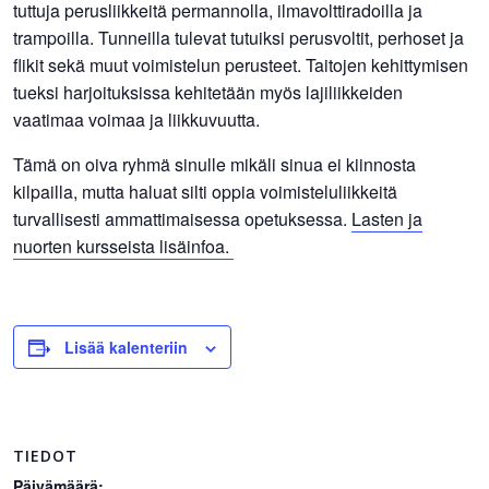
tuttuja perusliikkeitä permannolla, ilmavolttiradoilla ja
trampoilla. Tunneilla tulevat tutuiksi perusvoltit, perhoset ja
flikit sekä muut voimistelun perusteet. Taitojen kehittymisen
tueksi harjoituksissa kehitetään myös lajiliikkeiden
vaatimaa voimaa ja liikkuvuutta.
Tämä on oiva ryhmä sinulle mikäli sinua ei kiinnosta
kilpailla, mutta haluat silti oppia voimisteluliikkeitä
turvallisesti ammattimaisessa opetuksessa.
Lasten ja
nuorten kursseista lisäinfoa.
Lisää kalenteriin
TIEDOT
Päivämäärä: