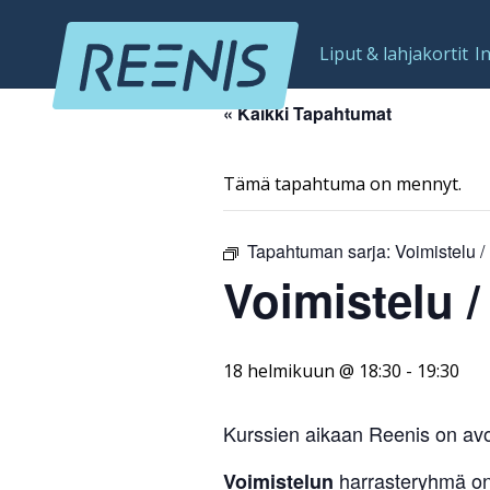
Liput & lahjakortit
I
« Kaikki Tapahtumat
Tämä tapahtuma on mennyt.
Tapahtuman sarja:
Voimistelu /
Voimistelu /
18 helmikuun @ 18:30
-
19:30
Kurssien aikaan Reenis on avo
harrasteryhmä on 
Voimistelun