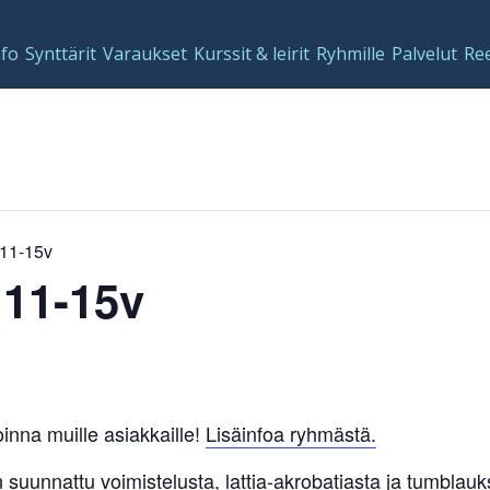
nfo
Synttärit
Varaukset
Kurssit & leirit
Ryhmille
Palvelut
Re
 11-15v
 11-15v
inna muille asiakkaille!
Lisäinfoa ryhmästä.
suunnattu voimistelusta, lattia-akrobatiasta ja tumblauk