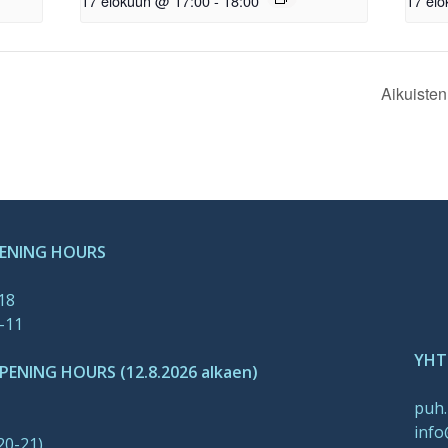
17 elokuun @ 17:00
-
18:00
17 el
Aikuisten
PENING HOURS
-18
-11
YHT
ENING HOURS (12.8.2026 alkaen)
puh.
info
20-21)