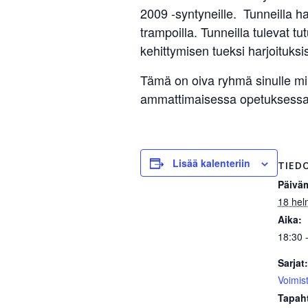
2009 -syntyneille. Tunneilla har
trampoilla. Tunneilla tulevat tu
kehittymisen tueksi harjoituksi
Tämä on oiva ryhmä sinulle mikäl
ammattimaisessa opetuksess
Lisää kalenteriin
TIED
Päivä
18 hel
Aika:
18:30 
Sarjat:
Voimis
Tapah