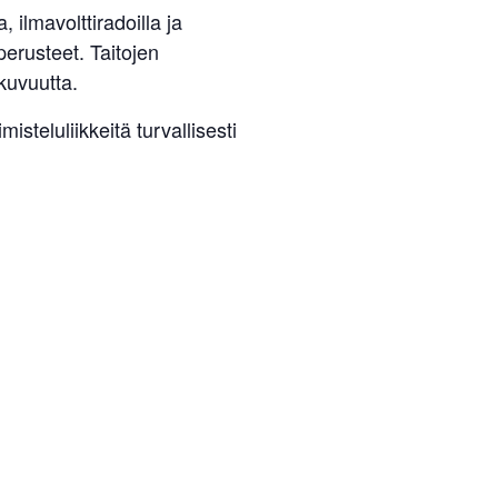
 ilmavolttiradoilla ja
 perusteet. Taitojen
kkuvuutta.
isteluliikkeitä turvallisesti