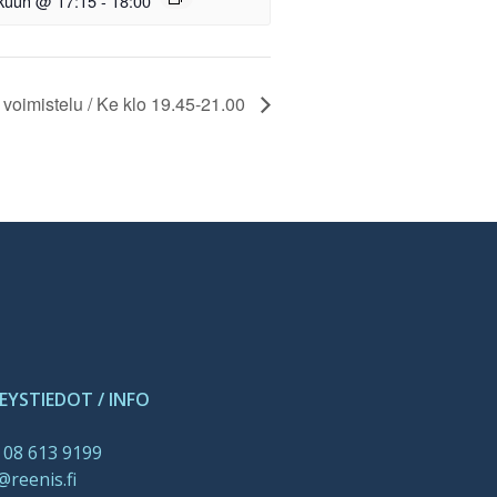
okuun @ 17:15
-
18:00
 voimistelu / Ke klo 19.45-21.00
EYSTIEDOT / INFO
 08 613 9199
@reenis.fi