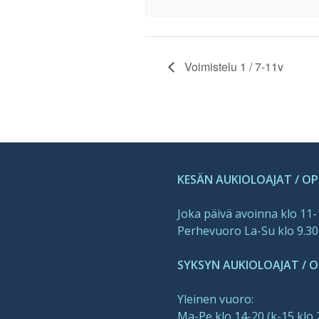
Voimistelu 1 / 7-11v
KESÄN AUKIOLOAJAT / O
Joka päivä avoinna klo 11
Perhevuoro La-Su klo 9.30
SYKSYN AUKIOLOAJAT / OP
Yleinen vuoro:
Ma-Pe klo 14-20 (k-15 klo 