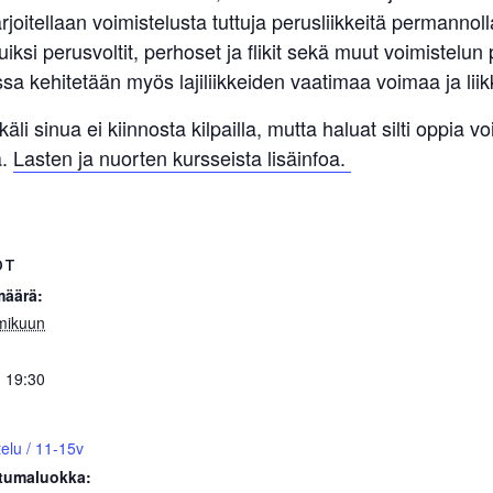
joitellaan voimistelusta tuttuja perusliikkeitä permannolla,
tuiksi perusvoltit, perhoset ja flikit sekä muut voimistelun
ssa kehitetään myös lajiliikkeiden vaatimaa voimaa ja lii
i sinua ei kiinnosta kilpailla, mutta haluat silti oppia voim
a.
Lasten ja nuorten kursseista lisäinfoa.
OT
määrä:
mikuun
- 19:30
telu / 11-15v
tumaluokka: