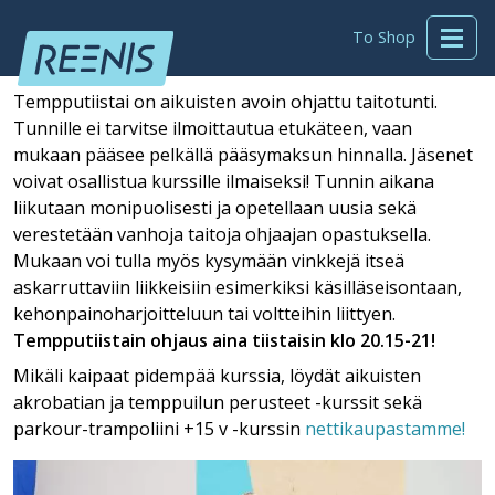
To Shop
Tempputiistai on aikuisten avoin ohjattu taitotunti.
Tunnille ei tarvitse ilmoittautua etukäteen, vaan
mukaan pääsee pelkällä pääsymaksun hinnalla. Jäsenet
voivat osallistua kurssille ilmaiseksi! Tunnin aikana
liikutaan monipuolisesti ja opetellaan uusia sekä
verestetään vanhoja taitoja ohjaajan opastuksella.
Mukaan voi tulla myös kysymään vinkkejä itseä
askarruttaviin liikkeisiin esimerkiksi käsilläseisontaan,
kehonpainoharjoitteluun tai voltteihin liittyen.
Tempputiistain ohjaus aina tiistaisin klo 20.15-21!
Mikäli kaipaat pidempää kurssia, löydät aikuisten
akrobatian ja temppuilun perusteet -kurssit sekä
parkour-trampoliini +15 v -kurssin
nettikaupastamme!