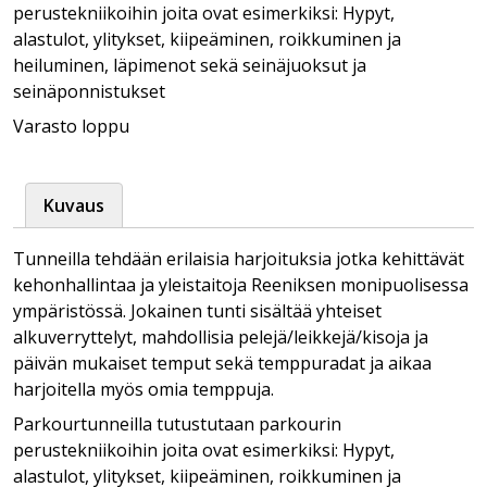
perustekniikoihin joita ovat esimerkiksi: Hypyt,
alastulot, ylitykset, kiipeäminen, roikkuminen ja
heiluminen, läpimenot sekä seinäjuoksut ja
seinäponnistukset
Varasto loppu
Kuvaus
Tunneilla tehdään erilaisia harjoituksia jotka kehittävät
kehonhallintaa ja yleistaitoja Reeniksen monipuolisessa
ympäristössä. Jokainen tunti sisältää yhteiset
alkuverryttelyt, mahdollisia pelejä/leikkejä/kisoja ja
päivän mukaiset temput sekä temppuradat ja aikaa
harjoitella myös omia temppuja.
Parkourtunneilla tutustutaan parkourin
perustekniikoihin joita ovat esimerkiksi: Hypyt,
alastulot, ylitykset, kiipeäminen, roikkuminen ja