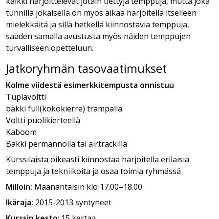
kaikki harjoittelevat jotain tiettyjä temppuja, mutta joka
/
tunnilla jokaisella on myös aikaa harjoitella itselleen
Kevät
mielekkäitä ja sillä hetkellä kiinnostavia temppuja,
-25
saaden samalla avustusta myös näiden temppujen
määrä
turvalliseen opetteluun.
Jatkoryhmän tasovaatimukset
Kolme viidestä esimerkkitempusta onnistuu
Tuplavoltti
bäkki full(kokokierre) trampalla
Voltti puolikierteellä
Kaboom
Bäkki permannolla tai airtrackillä
Kurssilaista oikeasti kiinnostaa harjoitella erilaisia
temppuja ja tekniikoita ja osaa toimia ryhmässä
Milloin:
Maanantaisin klo 17.00–18.00
Ikäraja:
2015-2013 syntyneet
Kurssin kesto
: 15 kertaa.