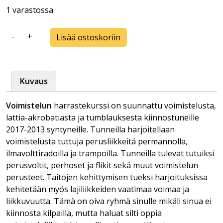
1 varastossa
-
+
Lisää ostoskoriin
Voimistelu
2
/
7-
Kuvaus
11v
/
Voimistelun
harrastekurssi on suunnattu voimistelusta,
Pe
lattia-akrobatiasta ja tumblauksesta kiinnostuneille
klo
2017-2013 syntyneille. Tunneilla harjoitellaan
18-
voimistelusta tuttuja perusliikkeitä permannolla,
19
ilmavolttiradoilla ja trampoilla. Tunneilla tulevat tutuiksi
/
perusvoltit, perhoset ja flikit sekä muut voimistelun
Kevät
perusteet. Taitojen kehittymisen tueksi harjoituksissa
-25
kehitetään myös lajiliikkeiden vaatimaa voimaa ja
määrä
liikkuvuutta. Tämä on oiva ryhmä sinulle mikäli sinua ei
kiinnosta kilpailla, mutta haluat silti oppia