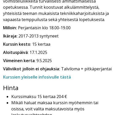
voimisteluliikkeitä turvallisesti ammattimaisessa
opetuksessa. Tunnit koostuvat alkulämmittelystä,
yhteisistä teeman mukaisista tekniikkaharjoituksista ja
vapaasta temppuilusta sekä yhteisestä lopetuksesta.
Milloin:
Perjantaisin klo 18.00-19.00
Ikäraja:
2017-2013 syntyneet
Kurssin kesto
: 15 kertaa
Aloituspäivä
: 17.1.2025
Viimeinen kerta
: 9.5.2025
Väliviikot jolloin ei ohjauksia:
Talviloma + pitkäperjantai
Kurssien yleiselle infosivulle tästä
Hinta
Kurssimaksu 15 kertaa 204 €
Mikäli haluat maksaa kurssin myöhemmin tai
osissa, voit valita maksutavoista myös
laskutusvaihtoehdon