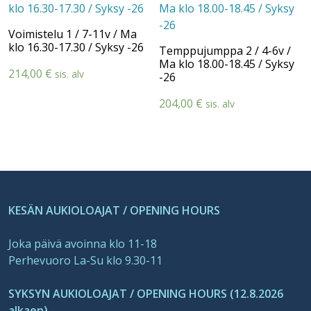
69,00 €
Voimistelu 1 / 7-11v / Ma
klo 16.30-17.30 / Syksy -26
Temppujumppa 2 / 4-6v /
Ma klo 18.00-18.45 / Syksy
214,00
€
sis. alv
-26
204,00
€
sis. alv
KESÄN AUKIOLOAJAT / OPENING HOURS
Joka päivä avoinna klo 11-18
Perhevuoro La-Su klo 9.30-11
SYKSYN AUKIOLOAJAT / OPENING HOURS (12.8.2026
alkaen)