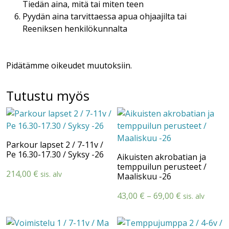
Tiedän aina, mitä tai miten teen
Pyydän aina tarvittaessa apua ohjaajilta tai
Reeniksen henkilökunnalta
Pidätämme oikeudet muutoksiin.
Tutustu myös
Parkour lapset 2 / 7-11v /
Pe 16.30-17.30 / Syksy -26
Aikuisten akrobatian ja
temppuilun perusteet /
214,00
€
sis. alv
Maaliskuu -26
Hintaluokka:
43,00
€
–
69,00
€
sis. alv
43,00 €
-