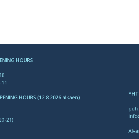
PENING HOURS
-18
-11
YHT
ENING HOURS (12.8.2026 alkaen)
puh.
info
20-21)
Alva