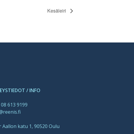
Kesäleiri
EYSTIEDOT / INFO
 08 613 9199
@reenis.fi
r Aallon katu 1, 90520 Oulu