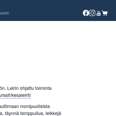
ön. Leirin ohjattu toiminta
urssit/kesaleirit/
auttimaan monipuolisista
a, täynnä temppuilua, leikkejä