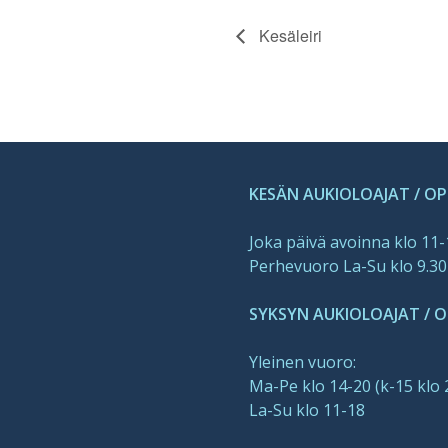
Kesäleiri
KESÄN AUKIOLOAJAT / O
Joka päivä avoinna klo 11
Perhevuoro La-Su klo 9.30
SYKSYN AUKIOLOAJAT / OP
Yleinen vuoro:
Ma-Pe klo 14-20 (k-15 klo 
La-Su klo 11-18