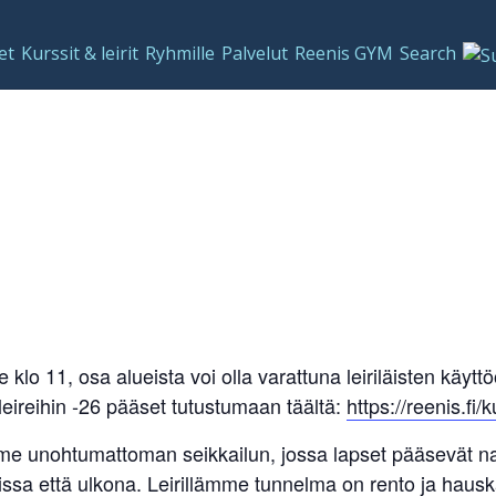
et
Kurssit & leirit
Ryhmille
Palvelut
Reenis GYM
Search
e klo 11, osa alueista voi olla varattuna leiriläisten käyttö
leireihin -26 pääset tutustumaan täältä:
https://reenis.fi/k
mme unohtumattoman seikkailun, jossa lapset pääsevät n
oissa että ulkona. Leirillämme tunnelma on rento ja hausk