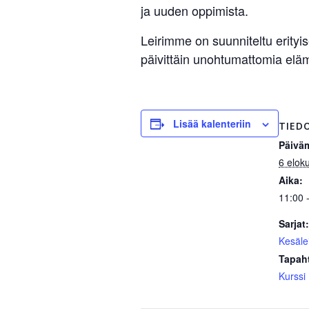
ja uuden oppimista.
Leirimme on suunniteltu erityis
päivittäin unohtumattomia eläm
Lisää kalenteriin
TIED
Päivä
6 elok
Aika:
11:00 
Sarjat:
Kesälei
Tapah
Kurssi