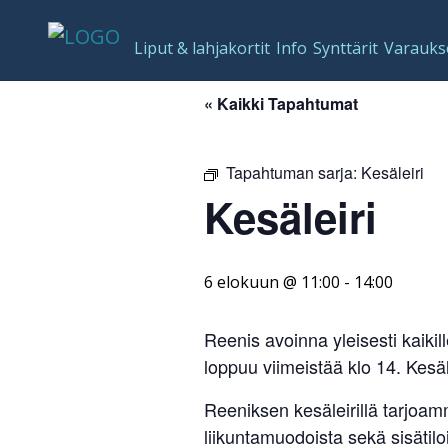
Liput & lahjakortit
Info
Synttärit
Varauks
« Kaikki Tapahtumat
Tapahtuman sarja:
Kesäleiri
Kesäleiri
6 elokuun @ 11:00
-
14:00
Reenis avoinna yleisesti kaikill
loppuu viimeistää klo 14. Kesä
Reeniksen kesäleirillä tarjoa
liikuntamuodoista sekä sisätil