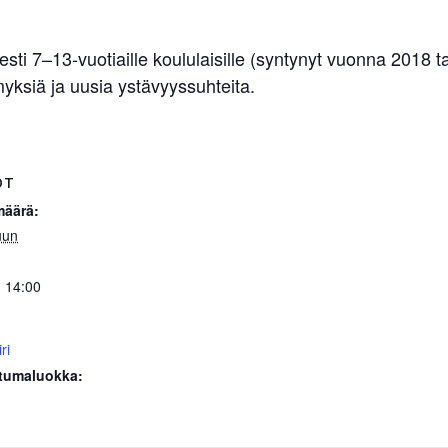
esti 7–13-vuotiaille koululaisille (syntynyt vuonna 2018 t
yksiä ja uusia ystävyyssuhteita.
OT
määrä:
uun
- 14:00
ri
tumaluokka: