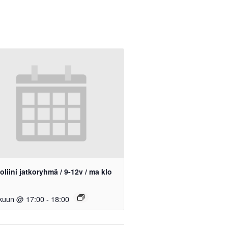
liini jatkoryhmä / 9-12v / ma klo
okuun @ 17:00
-
18:00