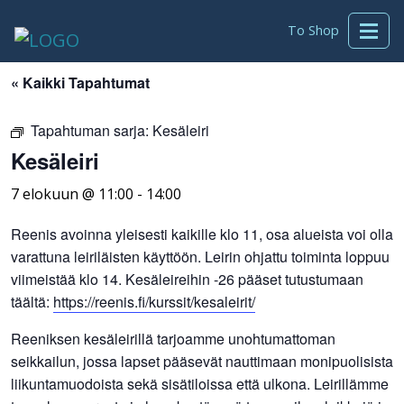
To Shop
« Kaikki Tapahtumat
Tapahtuman sarja:
Kesäleiri
Kesäleiri
7 elokuun @ 11:00
-
14:00
Reenis avoinna yleisesti kaikille klo 11, osa alueista voi olla
varattuna leiriläisten käyttöön. Leirin ohjattu toiminta loppuu
viimeistää klo 14. Kesäleireihin -26 pääset tutustumaan
täältä:
https://reenis.fi/kurssit/kesaleirit/
Reeniksen kesäleirillä tarjoamme unohtumattoman
seikkailun, jossa lapset pääsevät nauttimaan monipuolisista
liikuntamuodoista sekä sisätiloissa että ulkona. Leirillämme