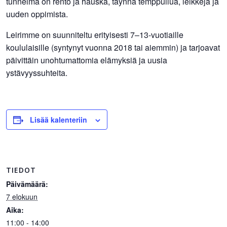
tunnelma on rento ja hauska, täynnä temppuilua, leikkejä ja
uuden oppimista.
Leirimme on suunniteltu erityisesti 7–13-vuotiaille
koululaisille (syntynyt vuonna 2018 tai aiemmin) ja tarjoavat
päivittäin unohtumattomia elämyksiä ja uusia
ystävyyssuhteita.
Lisää kalenteriin
TIEDOT
Päivämäärä:
7 elokuun
Aika:
11:00 - 14:00