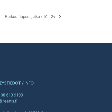
Parkour lapset jatko / 10-12v
EYSTIEDOT / INFO
 08 613 9199
@reenis.fi