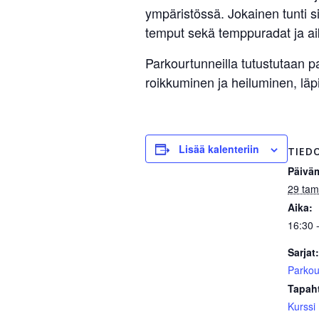
ympäristössä. Jokainen tunti si
temput sekä temppuradat ja ai
Parkourtunneilla tutustutaan pa
roikkuminen ja heiluminen, lä
Lisää kalenteriin
TIED
Päivä
29 ta
Aika:
16:30 
Sarjat:
Parkou
Tapah
Kurssi