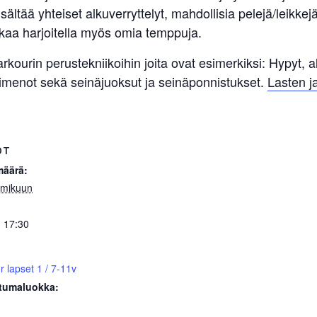
sältää yhteiset alkuverryttelyt, mahdollisia pelejä/leikkej
kaa harjoitella myös omia temppuja.
rkourin perustekniikoihin joita ovat esimerkiksi: Hypyt, al
pimenot sekä seinäjuoksut ja seinäponnistukset.
Lasten j
OT
määrä:
mmikuun
- 17:30
r lapset 1 / 7-11v
tumaluokka: