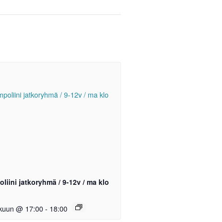
liini jatkoryhmä / 9-12v / ma klo
okuun @ 17:00
-
18:00