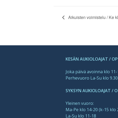
Aikuisten voimistelu / Ke k
KESÄN AUKIOLOAJAT / O
Joka päivä avoinna klo 11
Perhevuoro La-Su klo 9.30
SYKSYN AUKIOLOAJAT / OP
Yleinen vuoro:
Ma-Pe klo 14-20 (k-15 klo 
La-Su klo 11-18