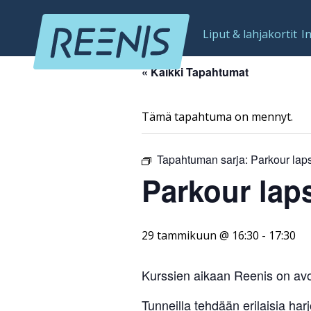
Liput & lahjakortit
I
« Kaikki Tapahtumat
Tämä tapahtuma on mennyt.
Tapahtuman sarja:
Parkour laps
Parkour laps
29 tammikuun @ 16:30
-
17:30
Kurssien aikaan Reenis on avo
Tunneilla tehdään erilaisia har