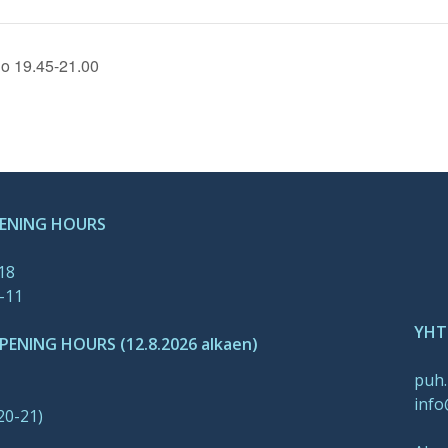
lo 19.45-21.00
PENING HOURS
-18
-11
YHT
ENING HOURS (12.8.2026 alkaen)
puh.
info
20-21)