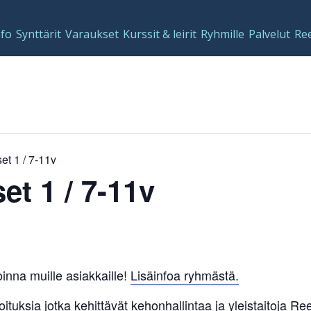
nfo
Synttärit
Varaukset
Kurssit & leirit
Ryhmille
Palvelut
Re
et 1 / 7-11v
et 1 / 7-11v
inna muille asiakkaille!
Lisäinfoa ryhmästä.
joituksia jotka kehittävät kehonhallintaa ja yleistaitoja 