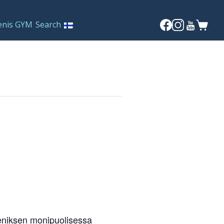
enis GYM
Search
Reeniksen monipuolisessa