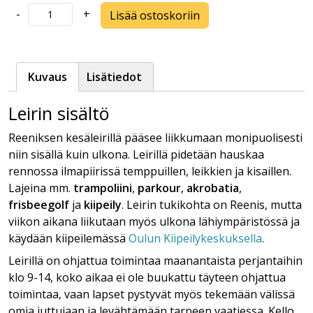
Reeniksen
-
+
Lisää ostoskoriin
kesäleiri
5
/
Kuvaus
Lisätiedot
29.6.-3.7.2026
määrä
Leirin sisältö
Reeniksen kesäleirillä pääsee liikkumaan monipuolisesti
niin sisällä kuin ulkona. Leirillä pidetään hauskaa
rennossa ilmapiirissä temppuillen, leikkien ja kisaillen.
Lajeina mm.
trampoliini
,
parkour
,
akrobatia
,
frisbeegolf
ja
kiipeily
. Leirin tukikohta on Reenis, mutta
viikon aikana liikutaan myös ulkona lähiympäristössä ja
käydään kiipeilemässä
Oulun Kiipeilykeskuksella
.
Leirillä on ohjattua toimintaa maanantaista perjantaihin
klo 9-14, koko aikaa ei ole buukattu täyteen ohjattua
toimintaa, vaan lapset pystyvät myös tekemään välissä
omia juttujaan ja levähtämään tarpeen vaatiessa. Kello