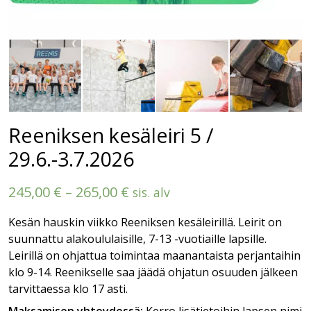
Reeniksen kesäleiri 5 /
29.6.-3.7.2026
Hintaluokka:
245,00
€
–
265,00
€
sis. alv
245,00 €
Kesän hauskin viikko Reeniksen kesäleirillä. Leirit on
-
suunnattu alakoululaisille, 7-13 -vuotiaille lapsille.
265,00 €
Leirillä on ohjattua toimintaa maanantaista perjantaihin
klo 9-14. Reenikselle saa jäädä ohjatun osuuden jälkeen
tarvittaessa klo 17 asti.