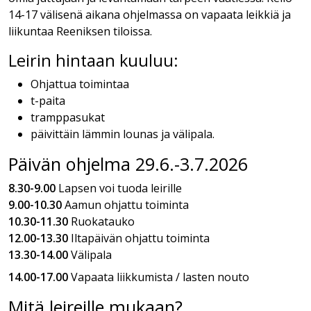
14-17 välisenä aikana ohjelmassa on vapaata leikkiä ja
liikuntaa Reeniksen tiloissa.
Leirin hintaan kuuluu:
Ohjattua toimintaa
t-paita
tramppasukat
päivittäin lämmin lounas ja välipala.
Päivän ohjelma 29.6.-3.7.2026
8.30-9.00
Lapsen voi tuoda leirille
9.00-10.30
Aamun ohjattu toiminta
10.30-11.30
Ruokatauko
12.00-13.30
Iltapäivän ohjattu toiminta
13.30-14.00
Välipala
14.00-17.00
Vapaata liikkumista / lasten nouto
Mitä leireille mukaan?