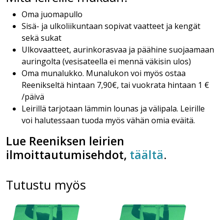
Oma juomapullo
Sisä- ja ulkoliikuntaan sopivat vaatteet ja kengät
sekä sukat
Ulkovaatteet, aurinkorasvaa ja päähine suojaamaan
auringolta (vesisateella ei mennä väkisin ulos)
Oma munalukko. Munalukon voi myös ostaa
Reenikseltä hintaan 7,90€, tai vuokrata hintaan 1 €
/päivä
Leirillä tarjotaan lämmin lounas ja välipala. Leirille
voi halutessaan tuoda myös vähän omia eväitä.
Lue Reeniksen leirien
ilmoittautumisehdot,
täältä
.
Tutustu myös