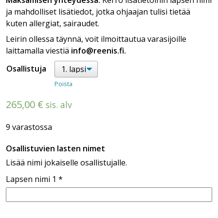
Maksamisen yhteydessä:
Kerro lisätietoihin lapsen nimi
ja mahdolliset lisätiedot, jotka ohjaajan tulisi tietää
kuten allergiat, sairaudet.
Leirin ollessa täynnä, voit ilmoittautua varasijoille
laittamalla viestiä
info@reenis.fi.
Osallistuja
Poista
265,00
€
sis. alv
9 varastossa
Osallistuvien lasten nimet
Lisää nimi jokaiselle osallistujalle.
Lapsen nimi 1
*